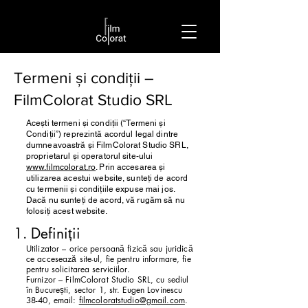
Termeni și condiții –
FilmColorat Studio SRL
Acești termeni și condiții (“Termeni și
Condiții”) reprezintă acordul legal dintre
dumneavoastră și FilmColorat Studio SRL,
proprietarul și operatorul site-ului
www.filmcolorat.ro
. Prin accesarea și
utilizarea acestui website, sunteți de acord
cu termenii și condițiile expuse mai jos.
Dacă nu sunteți de acord, vă rugăm să nu
folosiți acest website.
1. Definiții
Utilizator – orice persoană fizică sau juridică
ce accesează site-ul, fie pentru informare, fie
pentru solicitarea serviciilor.
Furnizor – FilmColorat Studio SRL, cu sediul
în București, sector 1, str. Eugen Lovinescu
38-40, email:
filmcoloratstudio@gmail.com
.