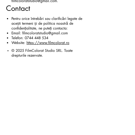
filmcoloratstudio@gmail.com
.
Contact
Pentru orice întrebări sau clarificări legate de
acești termeni și de politica noastră de
confidențialitate, ne puteți contacta:
Email:
filmcoloratstudio@gmail.com
Telefon:
0744 448 534
Website:
https://www.filmcolorat.ro
© 2025 FilmColorat Studio SRL. Toate
drepturile rezervate.