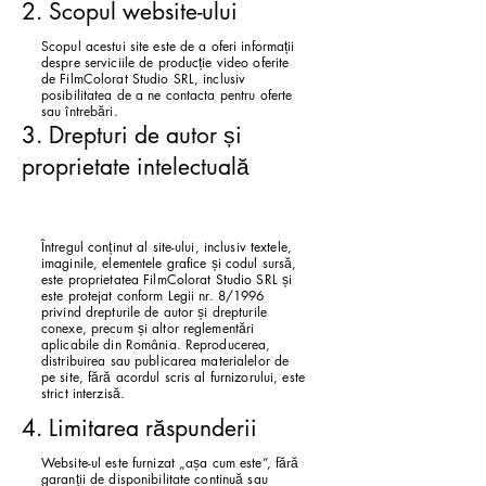
2. Scopul website-ului
Scopul acestui site este de a oferi informații
despre serviciile de producție video oferite
de FilmColorat Studio SRL, inclusiv
posibilitatea de a ne contacta pentru oferte
sau întrebări.
3. Drepturi de autor și
proprietate intelectuală
Heading 2
Întregul conținut al site-ului, inclusiv textele,
imaginile, elementele grafice și codul sursă,
este proprietatea FilmColorat Studio SRL și
este protejat conform Legii nr. 8/1996
privind drepturile de autor și drepturile
conexe, precum și altor reglementări
aplicabile din România. Reproducerea,
distribuirea sau publicarea materialelor de
pe site, fără acordul scris al furnizorului, este
strict interzisă.
4. Limitarea răspunderii
Website-ul este furnizat „așa cum este”, fără
garanții de disponibilitate continuă sau