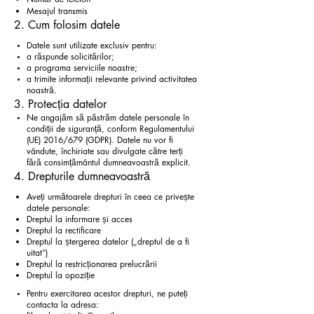
Mesajul transmis
2. Cum folosim datele
Datele sunt utilizate exclusiv pentru:
a răspunde solicitărilor;
a programa serviciile noastre;
a trimite informații relevante privind activitatea
noastră.
3. Protecția datelor
Ne angajăm să păstrăm datele personale în
condiții de siguranță, conform Regulamentului
(UE) 2016/679 (GDPR). Datele nu vor fi
vândute, închiriate sau divulgate către terți
fără consimțământul dumneavoastră explicit.
4. Drepturile dumneavoastră
Aveți următoarele drepturi în ceea ce privește
datele personale:
Dreptul la informare și acces
Dreptul la rectificare
Dreptul la ștergerea datelor („dreptul de a fi
uitat”)
Dreptul la restricționarea prelucrării
Dreptul la opoziție
Pentru exercitarea acestor drepturi, ne puteți
contacta la adresa: