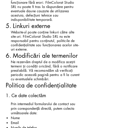
funcționare fără erori. FilmColorat Studio
SRL nu poate fi tras la răspundere pentru
eventuale daune cauzate de utilizarea
acestuia, defecțiuni tehnice sau
indisponibilitate temporară.
5. Linkuri externe
Website-ul poate conține linkuri către alte
site-uri. FilmColorat Studio SRL nu este
responsabil pentru conținutul, politicile de
confidențialitate sau funcționarea acelor site-
uri externe.
6. Modificări ale termenilor
Ne rezervăm dreptul de a modifica acești
termeni și condiții oricând, fără o notificare
prealabilă. Vă recomandăm să verificați
periodic această pagină pentru a fi la curent
cu eventualele schimbări.
Politica de confidențialitate
1. Ce date colectăm
Prin intermediul formularului de contact sau
prin corespondență directă, putem colecta
următoarele date:
Nume
Email
Număr de telefon